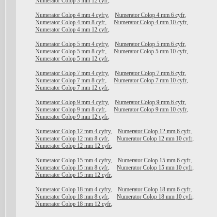
Numerator Colop 3 mm 12 cyfr
,
Numerator Colop 4 mm 4 cyfry
,
Numerator Colop 4 mm 6 cyfr
,
Numerator Colop 4 mm 8 cyfr
,
Numerator Colop 4 mm 10 cyfr
,
Numerator Colop 4 mm 12 cyfr
,
Numerator Colop 5 mm 4 cyfry
,
Numerator Colop 5 mm 6 cyfr
,
Numerator Colop 5 mm 8 cyfr
,
Numerator Colop 5 mm 10 cyfr
,
Numerator Colop 5 mm 12 cyfr
,
Numerator Colop 7 mm 4 cyfry
,
Numerator Colop 7 mm 6 cyfr
,
Numerator Colop 7 mm 8 cyfr
,
Numerator Colop 7 mm 10 cyfr
,
Numerator Colop 7 mm 12 cyfr
,
Numerator Colop 9 mm 4 cyfry
,
Numerator Colop 9 mm 6 cyfr
,
Numerator Colop 9 mm 8 cyfr
,
Numerator Colop 9 mm 10 cyfr
,
Numerator Colop 9 mm 12 cyfr
,
Numerator Colop 12 mm 4 cyfry
,
Numerator Colop 12 mm 6 cyfr
,
Numerator Colop 12 mm 8 cyfr
,
Numerator Colop 12 mm 10 cyfr
,
Numerator Colop 12 mm 12 cyfr
,
Numerator Colop 15 mm 4 cyfry
,
Numerator Colop 15 mm 6 cyfr
,
Numerator Colop 15 mm 8 cyfr
,
Numerator Colop 15 mm 10 cyfr
,
Numerator Colop 15 mm 12 cyfr
,
Numerator Colop 18 mm 4 cyfry
,
Numerator Colop 18 mm 6 cyfr
,
Numerator Colop 18 mm 8 cyfr
,
Numerator Colop 18 mm 10 cyfr
,
Numerator Colop 18 mm 12 cyfr
,