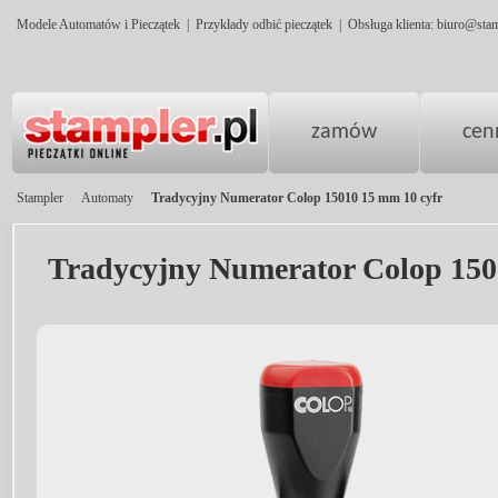
Modele Automatów i Pieczątek
|
Przykłady odbić pieczątek
|
Obsługa klienta:
biuro@stam
zamów
cen
Stampler
Automaty
Tradycyjny Numerator Colop 15010 15 mm 10 cyfr
Tradycyjny Numerator Colop 150