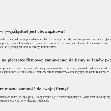
w (woj.śląskie) jest obowiązkowa?
bowiązkowa, jednak jej posiadanie jest bardzo praktyczne, gdyż można spotkać się z nieprzy
za pracę, ułatwia kontakty z urzędami, do tego może zadziałać jak reklama dla klientów, którzy
ek i zwiększają zaufanie ze strony kontrahentów.
ę na pieczątce firmowej zamawianej do firmy w Janów (woj
) powinny znaleźć się takie informacje jak nazwa firmy lub imię i nazwisko właściciela, adre
e jak numer telefonu, adres e-mail czy strona internetowa oraz logotyp lub hasło reklamowe, 
tóre można zamówić do swojej firmy?
 firmowa Janów (woj.śląskie), którą stosuje się w codziennym użyciu. Wiele firm decyduje się 
e może stosować np. wyłącznie właściciel.