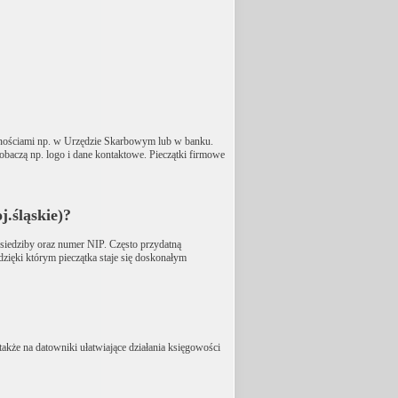
jemnościami np. w Urzędzie Skarbowym lub w banku.
 zobaczą np. logo i dane kontaktowe. Pieczątki firmowe
.śląskie)?
s siedziby oraz numer NIP. Często przydatną
dzięki którym pieczątka staje się doskonałym
także na datowniki ułatwiające działania księgowości