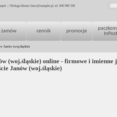
zątek
|
Obsługa klienta:
biuro@stampler.pl
, tel.
600 089 340
paczkom
zamów
cennik
promocje
InPos
 w Janów (woj.śląskie)
w (woj.śląskie) online - firmowe i imienne 
ie Janów (woj.śląskie)