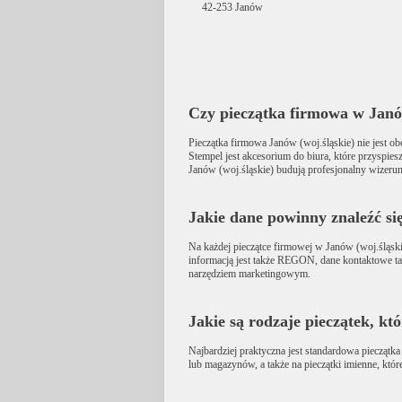
42-253
Janów
Czy pieczątka firmowa w Janó
Pieczątka firmowa Janów (woj.śląskie) nie jest o
Stempel jest akcesorium do biura, które przyspies
Janów (woj.śląskie) budują profesjonalny wizerun
Jakie dane powinny znaleźć si
Na każdej pieczątce firmowej w Janów (woj.śląskie
informacją jest także REGON, dane kontaktowe taki
narzędziem marketingowym.
Jakie są rodzaje pieczątek, k
Najbardziej praktyczna jest standardowa pieczątka
lub magazynów, a także na pieczątki imienne, któr