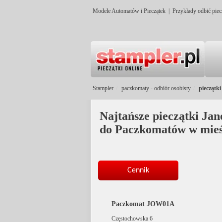
Modele Automatów i Pieczątek
|
Przykłady odbić piec
Stampler
paczkomaty - odbiór osobisty
pieczątki
Najtańsze pieczątki Janó
do Paczkomatów w mieśc
Cennik
Paczkomat JOW01A
Częstochowska 6